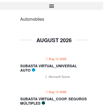
Automobiles
Search
AUGUST 2026
Search
Aug 12 2026
Recent Posts
SUBASTA VIRTUAL_UNIVERSAL
Virtual Property Auction |
AUTO
October 24
Microsoft Teams
Subasta Virtual de Propiedades
| 24 de octubre
Aug 13 2026
¡Llega nuevamente la Gran
Subasta de propiedades
SUBASTA VIRTUAL_COOP. SEGUROS
presencial y virtual!
MÚLTIPLES