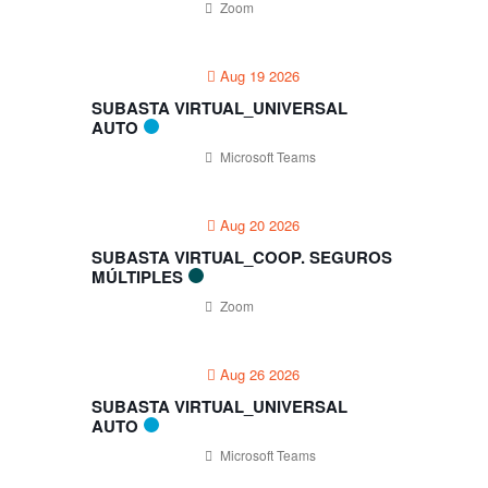
¡Regresa la Gran Subasta de
Zoom
propiedades presencial y
virtual!
Aug 19 2026
¡Participa en la Gran Subasta
Híbrida de Centro Casas!
SUBASTA VIRTUAL_UNIVERSAL
AUTO
Microsoft Teams
Recent Comments
Jonathan Nieves
on
Subasta
Aug 20 2026
Virtual_Coop. Seguros
Múltiples
SUBASTA VIRTUAL_COOP. SEGUROS
MÚLTIPLES
Pablo Martinez
on
Subasta
Zoom
Virtual_Coop. Seguros
Múltiples
Aug 26 2026
Ángel Arocho
on
Subasta
SUBASTA VIRTUAL_UNIVERSAL
Virtual_Coop. Seguros
AUTO
Múltiples
Microsoft Teams
Rene Roman
on
Subasta