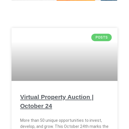
Múltiples
Rene Roman
on
Subasta
Virtual_Coop. Seguros
Múltiples
Mohamad cheikhali
on
Subasta
Virtual_Universal Auto
POSTS
Virtual Property Auction |
October 24
More than 50 unique opportunities to invest,
develop, and grow. This October 24th marks the