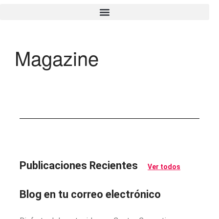
Magazine
Search
Search
Publicaciones Recientes
Recent Posts
Ver todos
Virtual Property Auction |
October 24
Blog en tu correo electrónico
Subasta Virtual de Propiedades
| 24 de octubre