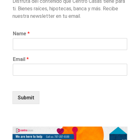
Disfruta del contenido que Centro Casas tiene para
¡Llega nuevamente la Gran
ti. Bienes raíces, hipotecas, banca y más. Recibe
Subasta de propiedades
nuestra newsletter en tu email.
presencial y virtual!
¡Regresa la Gran Subasta de
Name
*
propiedades presencial y
virtual!
¡Participa en la Gran Subasta
Híbrida de Centro Casas!
Email
*
Recent Comments
Jonathan Nieves
on
Subasta
Virtual_Coop. Seguros
Submit
Múltiples
Pablo Martinez
on
Subasta
Virtual_Coop. Seguros
Múltiples
Ángel Arocho
on
Subasta
Virtual_Coop. Seguros