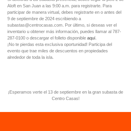
¡Regresa la Gran Subasta de
Aloft en San Juan a las 9:00 a.m. para registrarte. Para
propiedades presencial y
participar de manera virtual, debes registrarte en o antes del
virtual!
9 de septiembre de 2024 escribiendo a
¡Participa en la Gran Subasta
subastas@centrocasas.com. Por último, si deseas ver el
Híbrida de Centro Casas!
inventario u obtener más información, puedes llamar al 787-
287-0100 o descargar el folleto disponible
aquí
.
¡No te pierdas esta exclusiva oportunidad! Participa del
Recent Comments
evento que trae miles de descuentos en propiedades
Jonathan Nieves
on
Subasta
alrededor de toda la isla.
Virtual_Coop. Seguros
Múltiples
Pablo Martinez
on
Subasta
Virtual_Coop. Seguros
Múltiples
¡Esperamos verte el 13 de septiembre en la gran subasta de
Ángel Arocho
on
Subasta
Centro Casas!
Virtual_Coop. Seguros
Múltiples
Rene Roman
on
Subasta
Virtual_Coop. Seguros
Múltiples