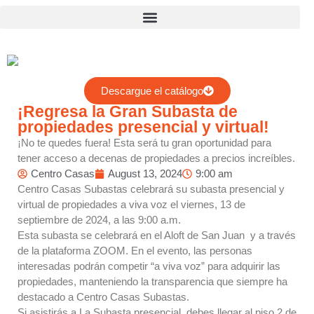
Search
Descargue el catálogo
¡Regresa la Gran Subasta de
propiedades presencial y virtual!
Search
¡No te quedes fuera! Esta será tu gran oportunidad para
tener acceso a decenas de propiedades a precios increíbles.
Centro Casas
August 13, 2024
9:00 am
Recent Posts
Centro Casas Subastas celebrará su subasta presencial y
Virtual Property Auction |
virtual de propiedades a viva voz el viernes, 13 de
October 24
septiembre de 2024, a las 9:00 a.m.
Subasta Virtual de Propiedades
Esta subasta se celebrará en el Aloft de San Juan y a través
| 24 de octubre
de la plataforma ZOOM. En el evento, las personas
interesadas podrán competir “a viva voz” para adquirir las
¡Llega nuevamente la Gran
propiedades, manteniendo la transparencia que siempre ha
Subasta de propiedades
presencial y virtual!
destacado a Centro Casas Subastas.
Si asistirás a La Subasta presencial, debes llegar al piso 2 de