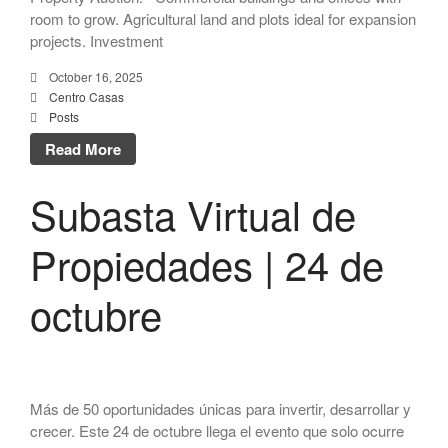
| 24 de octubre
room to grow. Agricultural land and plots ideal for expansion
¡Llega nuevamente la Gran
projects. Investment
Subasta de propiedades
presencial y virtual!
October 16, 2025
Centro Casas
¡Regresa la Gran Subasta de
Posts
propiedades presencial y
virtual!
Read More
¡Participa en la Gran Subasta
Subasta Virtual de
Híbrida de Centro Casas!
Propiedades | 24 de
Recent Comments
Jonathan Nieves
on
Subasta
octubre
Virtual_Coop. Seguros
Múltiples
Pablo Martinez
on
Subasta
Virtual_Coop. Seguros
Múltiples
Más de 50 oportunidades únicas para invertir, desarrollar y
crecer. Este 24 de octubre llega el evento que solo ocurre
Ángel Arocho
on
Subasta