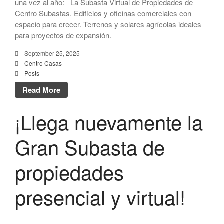
Virtual_Coop. Seguros
una vez al año: La Subasta Virtual de Propiedades de
Múltiples
Centro Subastas. Edificios y oficinas comerciales con
espacio para crecer. Terrenos y solares agrícolas ideales
Rene Roman
on
Subasta
para proyectos de expansión.
Virtual_Coop. Seguros
Múltiples
September 25, 2025
Mohamad cheikhali
on
Subasta
Centro Casas
Virtual_Universal Auto
Posts
Read More
¡Llega nuevamente la
Gran Subasta de
propiedades
presencial y virtual!