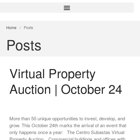
Home
/
Posts
Posts
Virtual Property
Search
Auction | October 24
Search
Recent Posts
More than 50 unique opportunities to invest, develop, and
Virtual Property Auction |
grow. This October 24th marks the arrival of an event that
October 24
only happens once a year: The Centro Subastas Virtual
Subasta Virtual de Propiedades
Property Auction. Commercial buildings and offices with